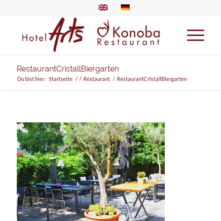
RestaurantCristallBiergarten
Du bist hier:
Startseite
/
/
Restaurant
/
RestaurantCristallBiergarten