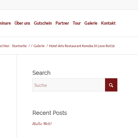
minare
Über uns
Gutschein
Partner
Tour
Galerie
Kontakt
st hier:
Startseite
/
/
Galerie
/
Hotel Arts Restaurant Konoba St Leon Rot16
Search
Recent Posts
Hallo Welt!