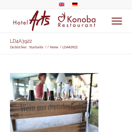
LD4A3922
Du bist hier:
Startseite
/
/
Home
/
LD4A3922