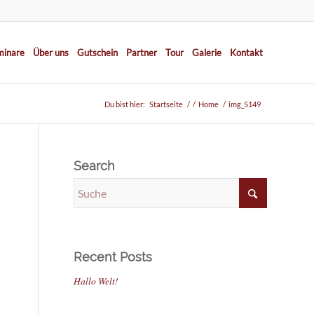
minare
Über uns
Gutschein
Partner
Tour
Galerie
Kontakt
Du bist hier:
Startseite
/
/
Home
/
img_5149
Search
Recent Posts
Hallo Welt!