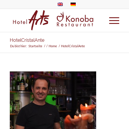
HotelCristalAnte
Du bist hier:
Startseite
/
/
Home
/
HotelCristalAnte