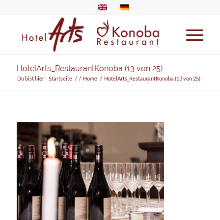
HotelArts_RestaurantKonoba (13 von 25)
Du bist hier:
Startseite
/
/
Home
/
HotelArts_RestaurantKonoba (13 von 25)