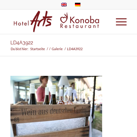
LD4A3922
Du bist hier:
Startseite
/
/
Galerie
/
LD4A3922